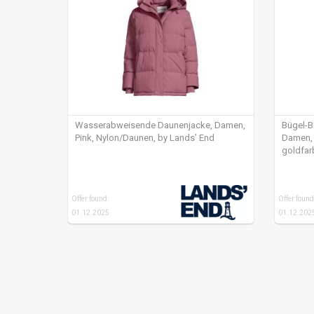
Wasserabweisende Daunenjacke, Damen,
Bügel-B
Pink, Nylon/Daunen, by Lands’ End
Damen, 
goldfar
mit Farb
trendige
Offer found:
Offer found
01.12.2025
01.12.202