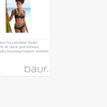
ikini-Top LASCANA “Elodie”,
Gr. 42, Cup B, gold (schwarz,
ben), Recycling-Polyamid, unifarben
einsatz, Bikini-Oberteile, mit
m Materialeinsatz
:
5