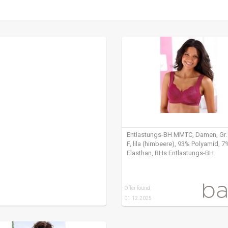
Entlastungs-BH MMTC, Damen, Gr.
F, lila (himbeere), 93% Polyamid, 7
Elasthan, BHs Entlastungs-BH
Offer found:
01.12.2025